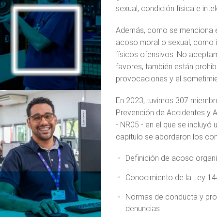
sexual, condición física e inte
Además, como se menciona en
acoso moral o sexual, como i
físicos ofensivos. No aceptam
favores, también están prohibi
provocaciones y el sometimien
En 2023, tuvimos 307 miembro
Prevención de Accidentes y A
- NR05 - en el que se incluyó
capítulo se abordaron los con
Definición de acoso organ
Conocimiento de la Ley 1
Normas de conducta y proc
denuncias.