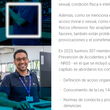
sexual, condición física e inte
Además, como se menciona en
acoso moral o sexual, como i
físicos ofensivos. No aceptam
favores, también están prohibi
provocaciones y el sometimien
En 2023, tuvimos 307 miembro
Prevención de Accidentes y A
- NR05 - en el que se incluyó
capítulo se abordaron los con
Definición de acoso organ
Conocimiento de la Ley 1
Normas de conducta y proc
denuncias.