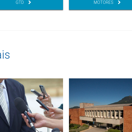
GTD
MOTORES
is