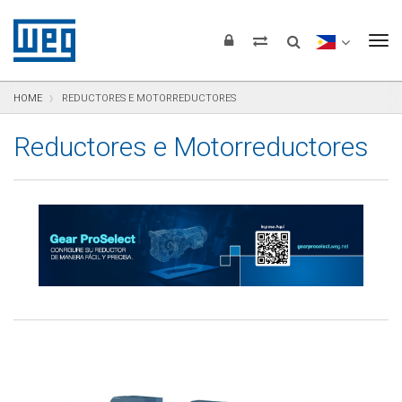
Saltar para el contenido
Saltar para navegación
Saltar para el pie de página
To
HOME
REDUCTORES E MOTORREDUCTORES
Reductores e Motorreductores