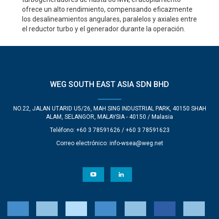
ofrece un alto rendimiento, compensando eficazmente
los desalineamientos angulares, paralelos y axiales entre
el reductor turbo y el generador durante la operación.
WEG SOUTH EAST ASIA SDN BHD
NO.22, JALAN UTARID U5/26, MAH SING INDUSTRIAL PARK, 40150 SHAH
ALAM, SELANGOR, MALAYSIA - 40150 / Malasia
Teléfono: +60 3 78591626 / +60 3 78591623
Correo electrónico:
info-wsea@weg.net