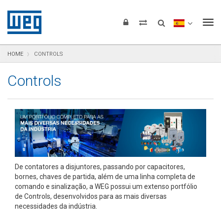
Pular para o conteúdo
Pular para navegação
Pular para o rodapé
To
HOME
CONTROLS
Controls
De contatores a disjuntores, passando por capacitores,
bornes, chaves de partida, além de uma linha completa de
comando e sinalização, a WEG possui um extenso portfólio
de Controls, desenvolvidos para as mais diversas
necessidades da indústria.