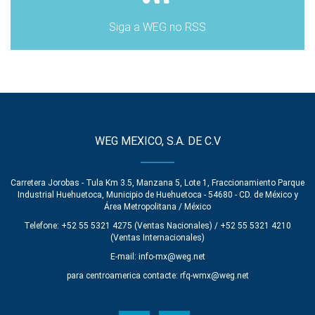
Siga a WEG no RSS
WEG MEXICO, S.A. DE C.V
Carretera Jorobas - Tula Km 3.5, Manzana 5, Lote 1, Fraccionamiento Parque
Industrial Huehuetoca, Municipio de Huehuetoca - 54680 - CD. de México y
Área Metropolitana / México
Telefone: +52 55 5321 4275 (Ventas Nacionales) / +52 55 5321 4210
(Ventas Internacionales)
E-mail:
info-mx@weg.net
para centroamerica contacte:
rfq-wmx@weg.net