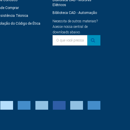
le Conosco
Biblioteca CAD - Motores
Elétricos
de Comprar
Biblioteca CAD - Automação
sistência Técnica
Necessita de outros materiais?
olação do Código de Ética
Acesse nossa central de
downloads abaixo.
O que você precisa?