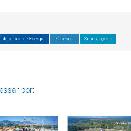
istribuição de Energia
eficiência
Subestações
essar por: