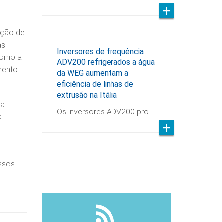
ução de
as
Inversores de frequência
como a
ADV200 refrigerados a água
mento.
da WEG aumentam a
eficiência de linhas de
extrusão na Itália
 a
Os inversores ADV200 pro…
à
essos