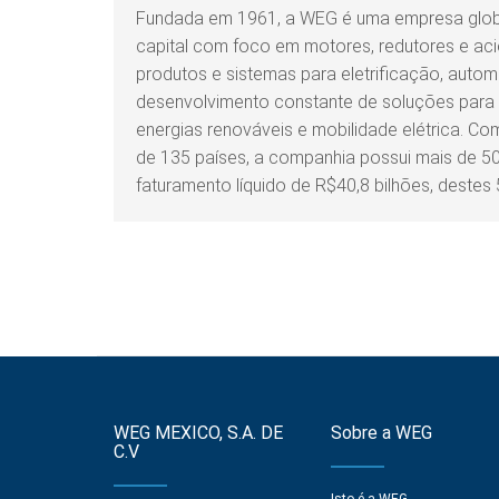
Fundada em 1961, a WEG é uma empresa global
capital com foco em motores, redutores e aci
produtos e sistemas para eletrificação, auto
desenvolvimento constante de soluções para a
energias renováveis e mobilidade elétrica. C
de 135 países, a companhia possui mais de 50
faturamento líquido de R$40,8 bilhões, destes 
WEG MEXICO, S.A. DE
Sobre a WEG
C.V