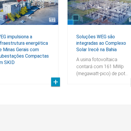
EG impulsiona a
Soluções WEG são
nfraestrutura energética
integradas ao Complexo
e Minas Gerais com
Solar Irecê na Bahia
ubestações Compactas
A usina fotovoltaica
m SKID
contará com 161 MWp
(megawatt-pico) de pot…