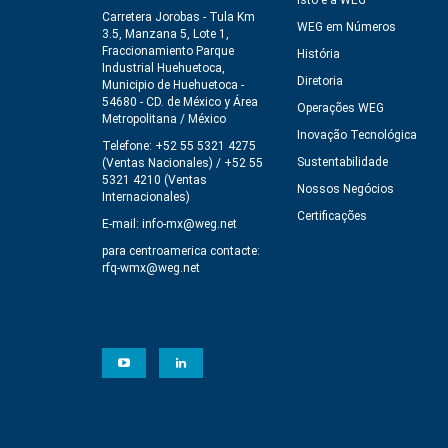
Isto é a WEG
Carretera Jorobas - Tula Km
WEG em Números
3.5, Manzana 5, Lote 1,
Fraccionamiento Parque
História
Industrial Huehuetoca,
Diretoria
Municipio de Huehuetoca -
54680 - CD. de México y Área
Operações WEG
Metropolitana / México
Inovação Tecnológica
Telefone: +52 55 5321 4275
Sustentabilidade
(Ventas Nacionales) / +52 55
5321 4210 (Ventas
Nossos Negócios
Internacionales)
Certificações
E-mail:
info-mx@weg.net
para centroamerica contacte:
rfq-wmx@weg.net