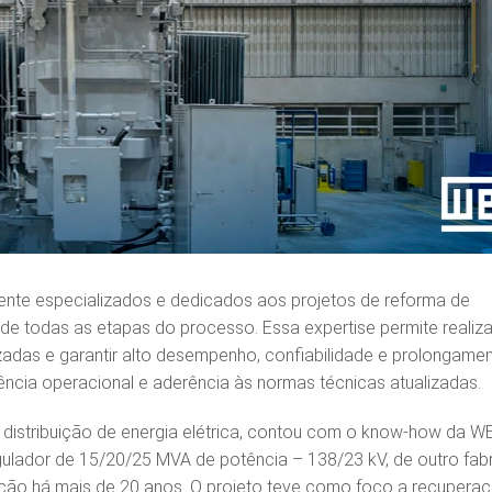
nte especializados e dedicados aos projetos de reforma de
e todas as etapas do processo. Essa expertise permite realiza
zadas e garantir alto desempenho, confiabilidade e prolongame
ência operacional e aderência às normas técnicas atualizadas.
 distribuição de energia elétrica, contou com o know-how da W
ulador de 15/20/25 MVA de potência – 138/23 kV, de outro fabr
ação há mais de 20 anos. O projeto teve como foco a recupera