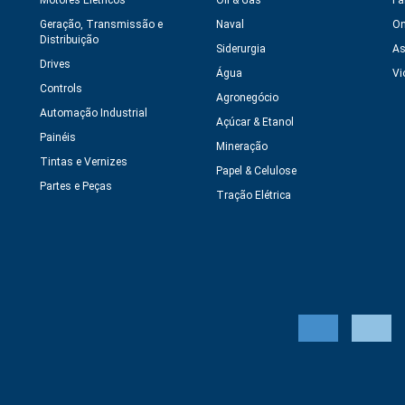
Motores Elétricos
Oil & Gas
Fa
Geração, Transmissão e
Naval
On
Distribuição
Siderurgia
As
Drives
Água
Vi
Controls
Agronegócio
Automação Industrial
Açúcar & Etanol
Painéis
Mineração
Tintas e Vernizes
Papel & Celulose
Partes e Peças
Tração Elétrica