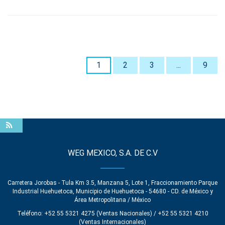
1
2
3
...
9
WEG MEXICO, S.A. DE C.V
Carretera Jorobas - Tula Km 3.5, Manzana 5, Lote 1, Fraccionamiento Parque
Industrial Huehuetoca, Municipio de Huehuetoca - 54680 - CD. de México y
Área Metropolitana / México
Teléfono: +52 55 5321 4275 (Ventas Nacionales) / +52 55 5321 4210
(Ventas Internacionales)