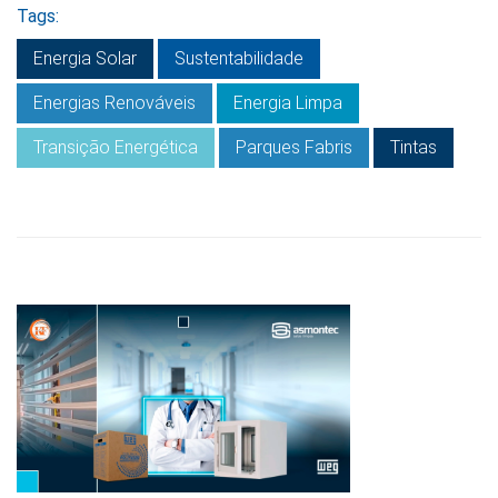
Tags:
Energia Solar
Sustentabilidade
Energias Renováveis
Energia Limpa
Transição Energética
Parques Fabris
Tintas