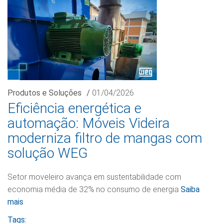
Produtos e Soluções
/
01/04/2026
Eficiência energética e
automação: Móveis Videira
moderniza filtro de mangas com
solução WEG
Setor moveleiro avança em sustentabilidade com
economia média de 32% no consumo de energia
Saiba
mais
Tags: