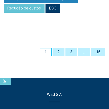
Redução de custos
ESG
1
2
3
...
16
WEG S.A.