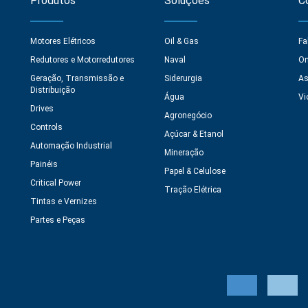
Produtos
Soluções
C
Motores Elétricos
Oil & Gas
Fa
Redutores e Motorredutores
Naval
On
Geração, Transmissão e
Siderurgia
As
Distribuição
Água
Vi
Drives
Agronegócio
Controls
Açúcar & Etanol
Automação Industrial
Mineração
Painéis
Papel & Celulose
Critical Power
Tração Elétrica
Tintas e Vernizes
Partes e Peças