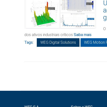
U
a
g
O 
dos ativos industriais críticos
Saiba mais
Tags:
WEG Digital Solutions
WEG Motion 