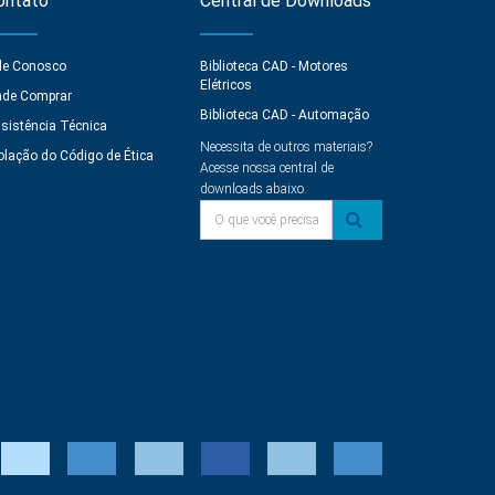
ontato
Central de Downloads
le Conosco
Biblioteca CAD - Motores
Elétricos
de Comprar
Biblioteca CAD - Automação
sistência Técnica
Necessita de outros materiais?
olação do Código de Ética
Acesse nossa central de
downloads abaixo.
O que você precisa?