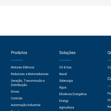
Produtos
Soluções
Q
Motores Elétricos
Oil & Gas
Co
Redutores e Motorredutores
Naval
C
Geração, Transmissão e
Siderurgia
Distribuição
Água
Drives
Fa
Eficiência Energética
Controls
On
Energy
Automação Industrial
Re
Agricultura