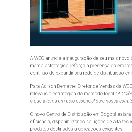
A WEG anuncia a inauguração de seu mais novo Ce
marco estratégico reforça a presença da empre
contínuo de expandir sua rede de distribuição em
Para Adilson Demathe, Diretor de Vendas da WEG
relevância estratégica do mercado local. "
A Colô
o que a torna um polo essencial para nossa estra
O novo Centro de Distribuição em Bogotá estará
eficiência, disponibilizando soluções de alta tecn
produtos destinados a aplicações exigentes.