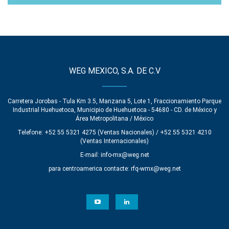
WEG MEXICO, S.A. DE C.V
Carretera Jorobas - Tula Km 3.5, Manzana 5, Lote 1, Fraccionamiento Parque
Industrial Huehuetoca, Municipio de Huehuetoca - 54680 - CD. de México y
Área Metropolitana / México
Telefone: +52 55 5321 4275 (Ventas Nacionales) / +52 55 5321 4210
(Ventas Internacionales)
E-mail:
info-mx@weg.net
para centroamerica contacte:
rfq-wmx@weg.net