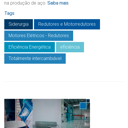
na produção de aço.
Saiba mais
Tags:
Siderurgia
Redutores e Motorredutores
Motores Elétricos - Redutores
Eficiência Energética
eficiência
Totalmente intercambiável