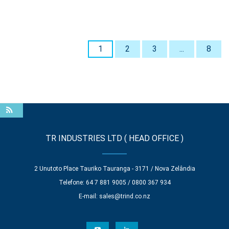
1
2
3
...
8
TR INDUSTRIES LTD ( HEAD OFFICE )
2 Unutoto Place Tauriko Tauranga - 3171 / Nova Zelândia
Telefone: 64 7 881 9005 / 0800 367 934
E-mail:
sales@trind.co.nz