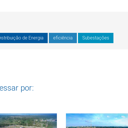
istribuição de Energia
eficiência
Subestações
essar por: