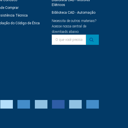
le Conosco
Biblioteca CAD - Motores
Elétricos
de Comprar
Biblioteca CAD - Automação
sistência Técnica
Necessita de outros materiais?
olação do Código de Ética
Acesse nossa central de
downloads abaixo.
O que você precisa?