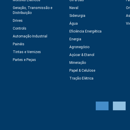
Motores Elétricos
Oil & Gas
Fa
Geração, Transmissão e
Naval
On
Distribuição
Siderurgia
As
Drives
Água
Vi
Controls
Eficiência Energética
Automação Industrial
Energia
Painéis
Agronegócio
Tintas e Vernizes
Açúcar & Etanol
Partes e Peças
Mineração
Papel & Celulose
Tração Elétrica