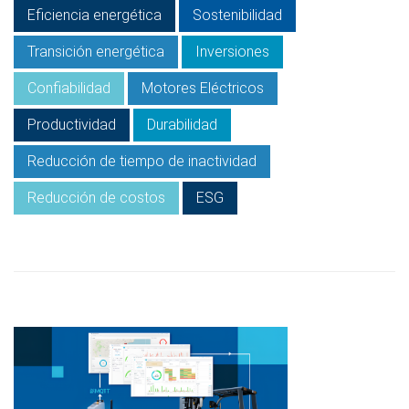
Eficiencia energética
Sostenibilidad
Transición energética
Inversiones
Confiabilidad
Motores Eléctricos
Productividad
Durabilidad
Reducción de tiempo de inactividad
Reducción de costos
ESG