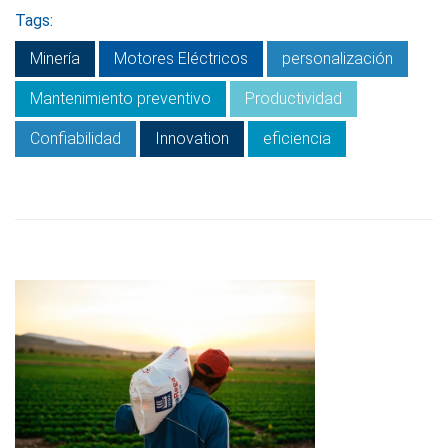
Tags:
Minería
Motores Eléctricos
personalización
Mantenimiento preventivo
Productividad
Confiabilidad
Innovation
eficiencia