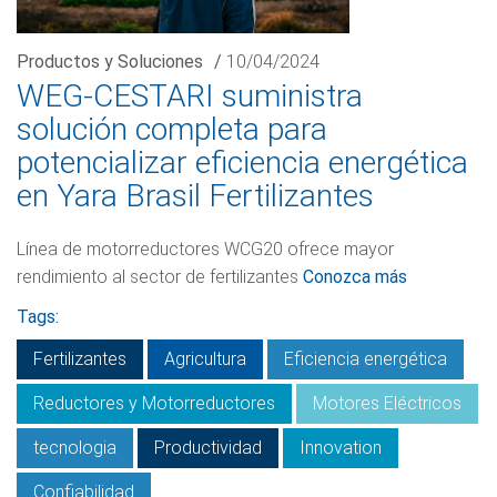
Productos y Soluciones
/
10/04/2024
WEG-CESTARI suministra
solución completa para
potencializar eficiencia energética
en Yara Brasil Fertilizantes
Línea de motorreductores WCG20 ofrece mayor
rendimiento al sector de fertilizantes
Conozca más
Tags:
Fertilizantes
Agricultura
Eficiencia energética
Reductores y Motorreductores
Motores Eléctricos
tecnologia
Productividad
Innovation
Confiabilidad