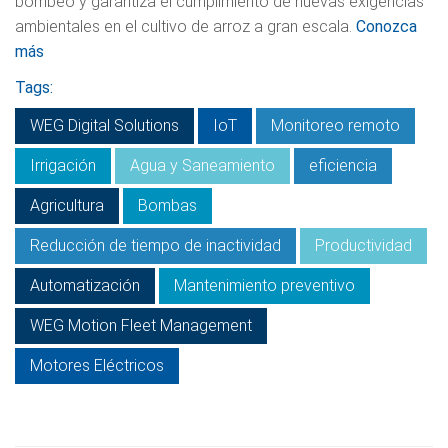
bombeo y garantiza el cumplimiento de nuevas exigencias
ambientales en el cultivo de arroz a gran escala.
Conozca
más
Tags:
WEG Digital Solutions
IoT
Monitoreo remoto
Irrigación
Agua y Saneamiento
eficiencia
Agricultura
Bombas
Reducción de tiempo de inactividad
Productividad
Automatización
Mantenimiento preventivo
WEG Motion Fleet Management
Motores Eléctricos