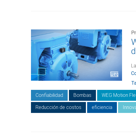
Pr
W
d
La
C
Ta
Confiabilidad
Bombas
WEG Motion Fl
Reducción de costos
eficiencia
Innov