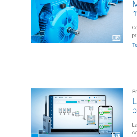
M
m
Co
pr
Ta
Pr
L
p
La
co