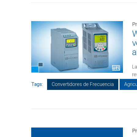
Pr
W
v
a
La
re
Tags:
Convertidores de Frecuencia
Agricu
Pr