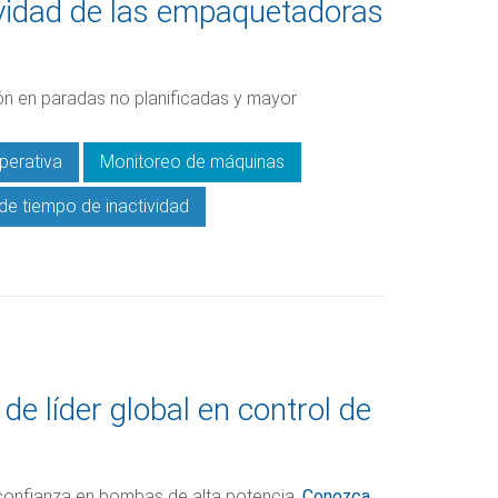
vidad de las empaquetadoras
ión en paradas no planificadas y mayor
operativa
Monitoreo de máquinas
de tiempo de inactividad
e líder global en control de
y confianza en bombas de alta potencia.
Conozca