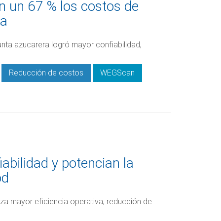
n un 67 % los costos de
ra
anta azucarera logró mayor confiabilidad,
Reducción de costos
WEGScan
bilidad y potencian la
od
iza mayor eficiencia operativa, reducción de