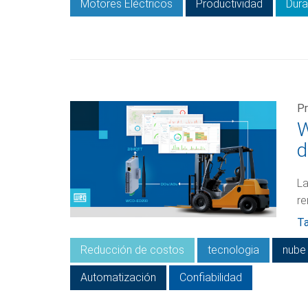
Motores Eléctricos
Productividad
Dura
Pr
W
d
La
re
Ta
Reducción de costos
tecnologia
nube
Automatización
Confiabilidad