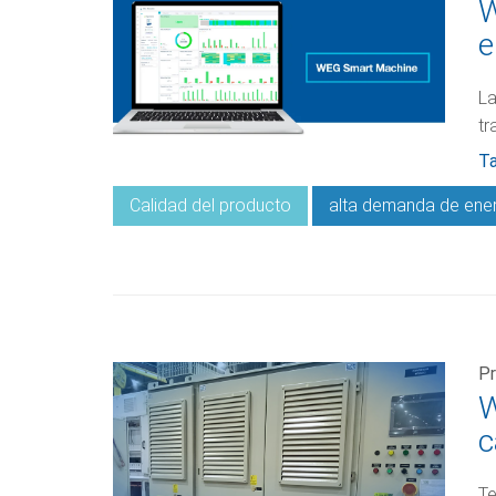
W
e
La
tr
Ta
Calidad del producto
alta demanda de ene
Pr
W
c
Te