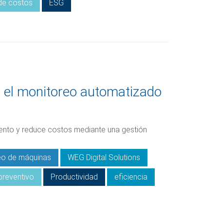
de costos
ESG
n el monitoreo automatizado
ento y reduce costos mediante una gestión
eo de máquinas
WEG Digital Solutions
preventivo
Productividad
eficiencia