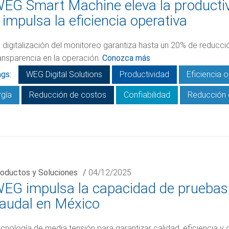
EG Smart Machine eleva la producti
 impulsa la eficiencia operativa
 digitalización del monitoreo garantiza hasta un 20% de reducc
ansparencia en la operación.
Conozca más
gs:
WEG Digital Solutions
Productividad
Eficiencia 
rgía
Reducción de costos
Confiabilidad
Reducción 
oductos y Soluciones
/
04/12/2025
EG impulsa la capacidad de pruebas d
audal en México
cnología de media tensión para garantizar calidad, eficiencia 