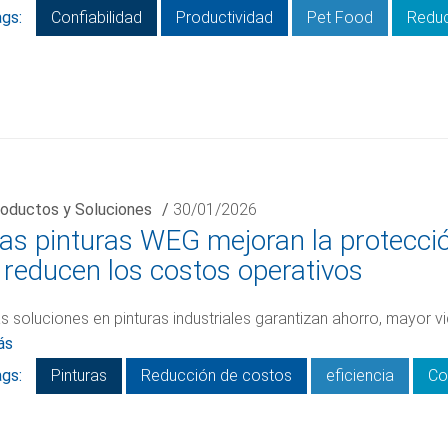
gs:
Confiabilidad
Productividad
Pet Food
Reduc
oductos y Soluciones
/
30/01/2026
as pinturas WEG mejoran la protección
 reducen los costos operativos
s soluciones en pinturas industriales garantizan ahorro, mayor v
ás
gs:
Pinturas
Reducción de costos
eficiencia
Co