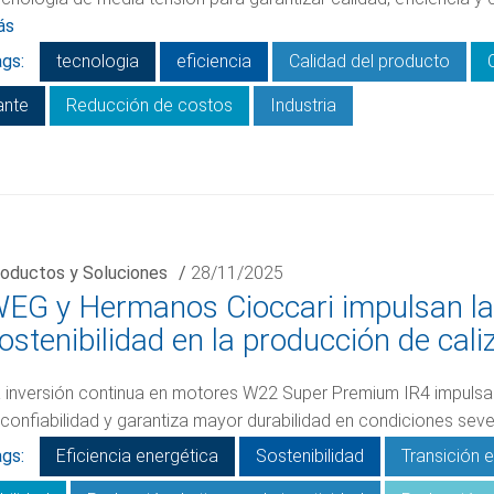
ás
gs:
tecnologia
eficiencia
Calidad del producto
ante
Reducción de costos
Industria
oductos y Soluciones
/
28/11/2025
EG y Hermanos Cioccari impulsan la e
ostenibilidad en la producción de cali
 inversión continua en motores W22 Super Premium IR4 impulsa
 confiabilidad y garantiza mayor durabilidad en condiciones sev
gs:
Eficiencia energética
Sostenibilidad
Transición 