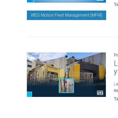
Ta
WEG Motion Fleet Management (MFM)
Pr
L
y
La
m
Ta