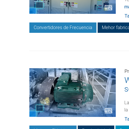
m
Ta
Convertidores de Frecuencia
Mehor fabric
Pr
W
s
La
la
Ta