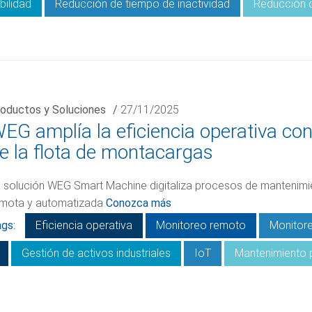
bilidad
Reducción de tiempo de inactividad
Reducción 
oductos y Soluciones
/
27/11/2025
EG amplía la eficiencia operativa co
e la flota de montacargas
 solución WEG Smart Machine digitaliza procesos de mantenimi
mota y automatizada
Conozca más
gs:
Eficiencia operativa
Monitoreo remoto
Monitor
Gestión de activos industriales
IoT
Mantenimiento 