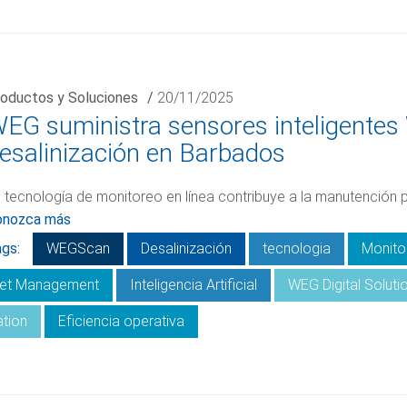
oductos y Soluciones
/
20/11/2025
EG suministra sensores inteligente
esalinización en Barbados
 tecnología de monitoreo en línea contribuye a la manutención p
onozca más
gs:
WEGScan
Desalinización
tecnologia
Monito
eet Management
Inteligencia Artificial
WEG Digital Soluti
ation
Eficiencia operativa