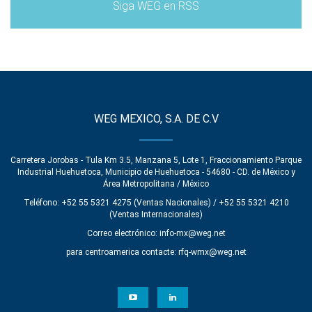
Siga WEG en RSS
WEG MEXICO, S.A. DE C.V
Carretera Jorobas - Tula Km 3.5, Manzana 5, Lote 1, Fraccionamiento Parque
Industrial Huehuetoca, Municipio de Huehuetoca - 54680 - CD. de México y
Área Metropolitana / México
Teléfono: +52 55 5321 4275 (Ventas Nacionales) / +52 55 5321 4210
(Ventas Internacionales)
Correo electrónico:
info-mx@weg.net
para centroamerica contacte:
rfq-wmx@weg.net