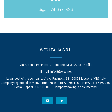
Siga a WEG no RSS
WEG ITALIA S.R.L.
Via Antonio Pacinotti, 91 Lissone (MB) - 20851 / Itália
E-mail:
info-it@weg.net
Legal seat of the company: Via A. Pacinotti, 91 - 20851 Lissone (MB) Italy
Company registered in Monza Brianza with REA 2701116 – P. IVA 03166890966 -
Social Capital EUR 100.000 - Company having a sole member