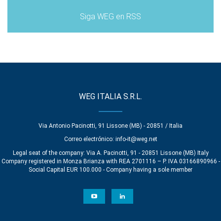
Siga WEG en RSS
WEG ITALIA S.R.L.
Via Antonio Pacinotti, 91 Lissone (MB) - 20851 / Italia
Correo electrónico:
info-it@weg.net
Legal seat of the company: Via A. Pacinotti, 91 - 20851 Lissone (MB) Italy
Company registered in Monza Brianza with REA 2701116 – P. IVA 03166890966 -
Social Capital EUR 100.000 - Company having a sole member