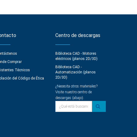
ontacto
Centro de descargas
ntáctenos
Biblioteca CAD - Motores
eléctricos (planos 2D/3D)
nde Comprar
Biblioteca CAD -
istentes Técnicos
Automatización (planos
2D/3D)
olación del Código de Ética
¿Necesita otros materiales?
Visite nuestro centro de
descargas (abajo).
¿Qué está buscando?