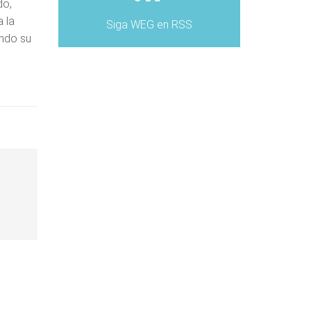
do,
 la
Siga WEG en RSS
endo su