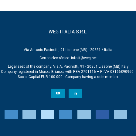
WEG ITALIA S.R.L.
Via Antonio Pacinotti, 91 Lissone (MB) - 20851 / Italia
Correo electrónico:
info-it@weg.net
Legal seat of the company: Via A. Pacinotti, 91 - 20851 Lissone (MB) Italy
Company registered in Monza Brianza with REA 2701116 – P. IVA 03166890966 -
Social Capital EUR 100.000 - Company having a sole member