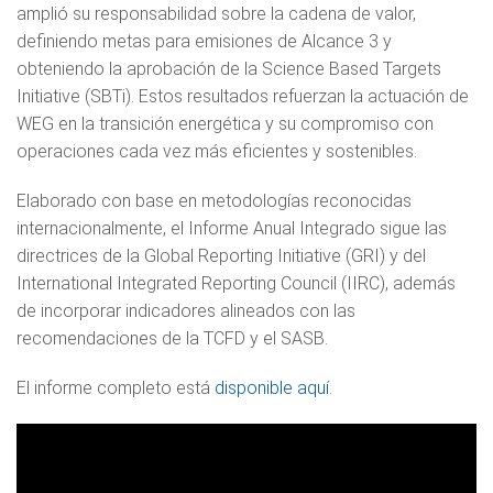
amplió su responsabilidad sobre la cadena de valor,
definiendo metas para emisiones de Alcance 3 y
obteniendo la aprobación de la Science Based Targets
Initiative (SBTi). Estos resultados refuerzan la actuación de
WEG en la transición energética y su compromiso con
operaciones cada vez más eficientes y sostenibles.
Elaborado con base en metodologías reconocidas
internacionalmente, el Informe Anual Integrado sigue las
directrices de la Global Reporting Initiative (GRI) y del
International Integrated Reporting Council (IIRC), además
de incorporar indicadores alineados con las
recomendaciones de la TCFD y el SASB.
El informe completo está
disponible aquí.