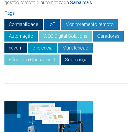
gestão remota e automatizada
Saiba mais
Tags:
Confiabilidade
IoT
Monitoramento remoto
Automação
WEG Digital Solutions
Geradores
nuvem
eficiência
Manutenção
Eficiência Operacional
Segurança