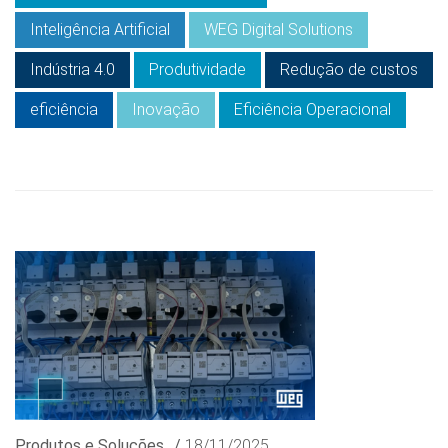
Inteligência Artificial
WEG Digital Solutions
Indústria 4.0
Produtividade
Redução de custos
eficiência
Inovação
Eficiência Operacional
Produtos e Soluções
/
18/11/2025