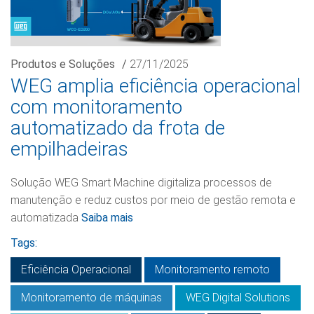
Produtos e Soluções
/
27/11/2025
WEG amplia eficiência operacional
com monitoramento
automatizado da frota de
empilhadeiras
Solução WEG Smart Machine digitaliza processos de
manutenção e reduz custos por meio de gestão remota e
automatizada
Saiba mais
Tags:
Eficiência Operacional
Monitoramento remoto
Monitoramento de máquinas
WEG Digital Solutions