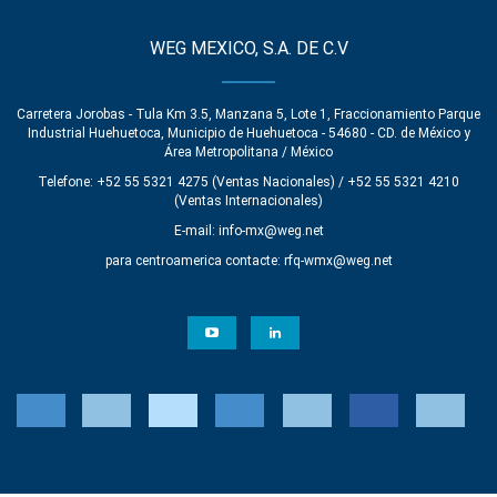
WEG MEXICO, S.A. DE C.V
Carretera Jorobas - Tula Km 3.5, Manzana 5, Lote 1, Fraccionamiento Parque
Industrial Huehuetoca, Municipio de Huehuetoca - 54680 - CD. de México y
Área Metropolitana / México
Telefone: +52 55 5321 4275 (Ventas Nacionales) / +52 55 5321 4210
(Ventas Internacionales)
E-mail:
info-mx@weg.net
para centroamerica contacte:
rfq-wmx@weg.net