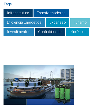
Tags:
Infraestrutura
Transformadores
Eficiência Energética
Expansão
Turismo
Investimentos
Confiabilidade
eficiência