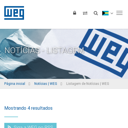
Tog
NOTÍCIAS - LISTAGEM
Página inicial
Notícias | WEG
Listagem de Notícias | WEG
Mostrando 4 resultados
Siga a WEG no RSS