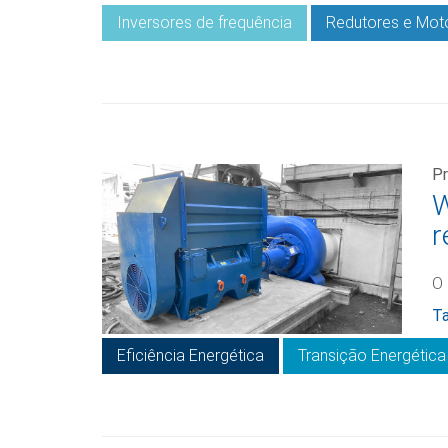
Inversores de frequência
Redutores e Mot
Pr
W
r
O 
Ta
Eficiência Energética
Transição Energética