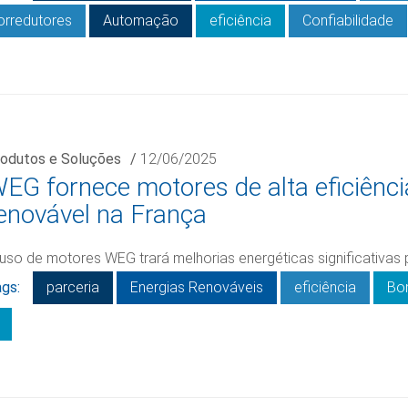
orredutores
Automação
eficiência
Confiabilidade
odutos e Soluções
/
12/06/2025
EG fornece motores de alta eficiênci
enovável na França
uso de motores WEG trará melhorias energéticas significativas 
gs:
parceria
Energias Renováveis
eficiência
Bo