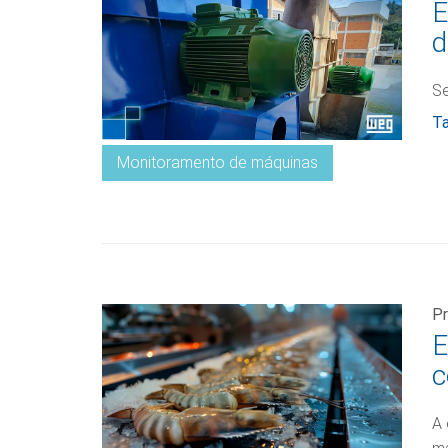
E
d
Se
Ta
Monitoramento de máquinas
Pr
E
c
A 