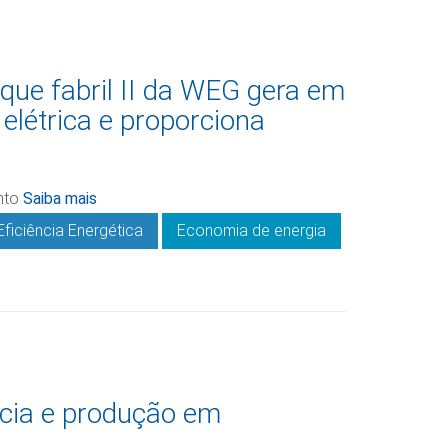
rque fabril II da WEG gera em
elétrica e proporciona
ento
Saiba mais
Eficiência Energética
Economia de energia
cia e produção em