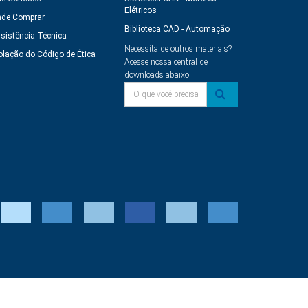
Elétricos
de Comprar
Biblioteca CAD - Automação
sistência Técnica
Necessita de outros materiais?
olação do Código de Ética
Acesse nossa central de
downloads abaixo.
O que você precisa?