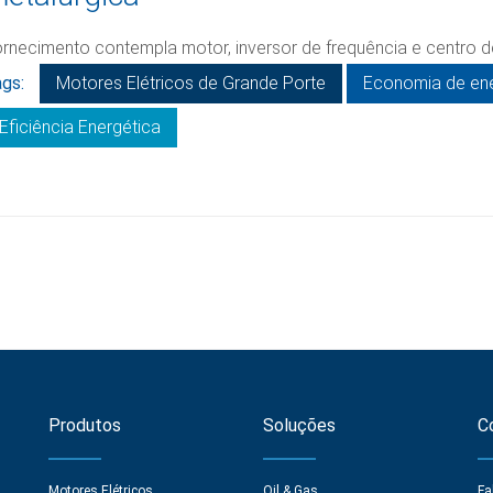
rnecimento contempla motor, inversor de frequência e centro 
gs:
Motores Elétricos de Grande Porte
Economia de ene
Eficiência Energética
Produtos
Soluções
C
Motores Elétricos
Oil & Gas
Fa