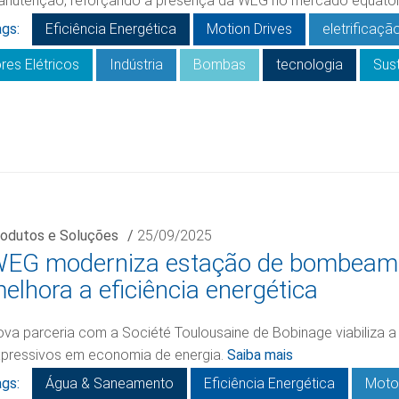
nutenção, reforçando a presença da WEG no mercado equator
gs:
Eficiência Energética
Motion Drives
eletrificaçã
res Elétricos
Indústria
Bombas
tecnologia
Sust
odutos e Soluções
/
25/09/2025
EG moderniza estação de bombeame
elhora a eficiência energética
va parceria com a Société Toulousaine de Bobinage viabiliza 
pressivos em economia de energia.
Saiba mais
gs:
Água & Saneamento
Eficiência Energética
Motor