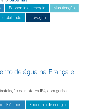
iano.
Saiba mais
o
Economia de energia
Manutenção
entabilidade
Inovação
nto de água na França e
a instalação de motores IE4, com ganhos
es Elétricos
Economia de energia