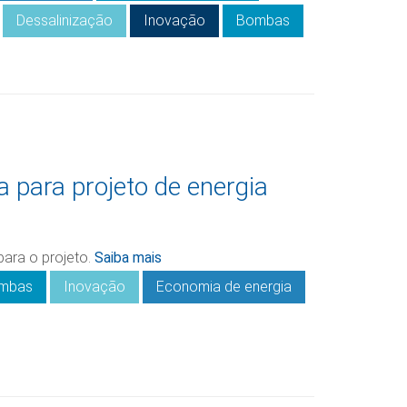
Dessalinização
Inovação
Bombas
a para projeto de energia
para o projeto.
Saiba mais
mbas
Inovação
Economia de energia