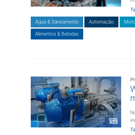
ma
Ta
Água & Saneamento
Automação
Moto
Alimentos & Bebidas
Pr
W
m
No
ex
Ta