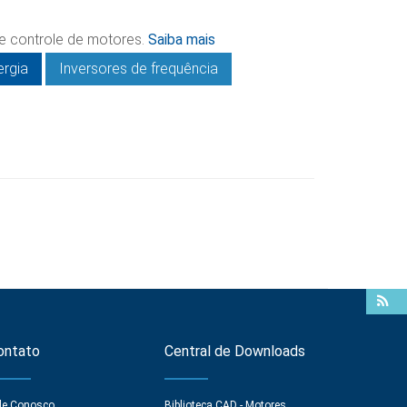
de controle de motores.
Saiba mais
rgia
Inversores de frequência
ontato
Central de Downloads
le Conosco
Biblioteca CAD - Motores