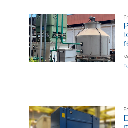
Pr
P
t
r
Mo
Ta
Pr
E
m