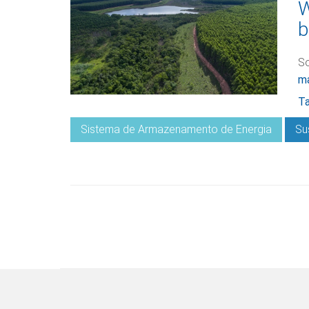
W
b
So
ma
Ta
Sistema de Armazenamento de Energia
Su