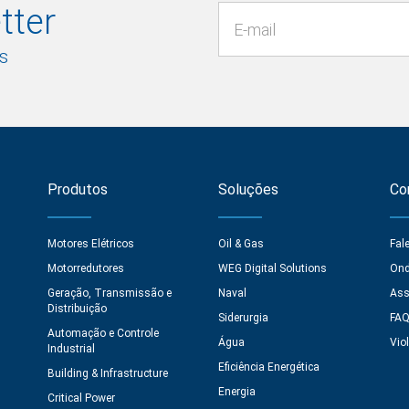
tter
s
Produtos
Soluções
Co
Motores Elétricos
Oil & Gas
Fal
Motorredutores
WEG Digital Solutions
Ond
Geração, Transmissão e
Naval
Ass
Distribuição
Siderurgia
FA
Automação e Controle
Água
Vio
Industrial
Eficiência Energética
Building & Infrastructure
Energia
Critical Power