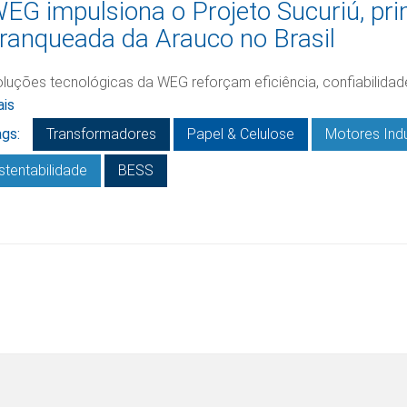
EG impulsiona o Projeto Sucuriú, prim
ranqueada da Arauco no Brasil
luções tecnológicas da WEG reforçam eficiência, confiabilidade
is
gs:
Transformadores
Papel & Celulose
Motores Indu
stentabilidade
BESS