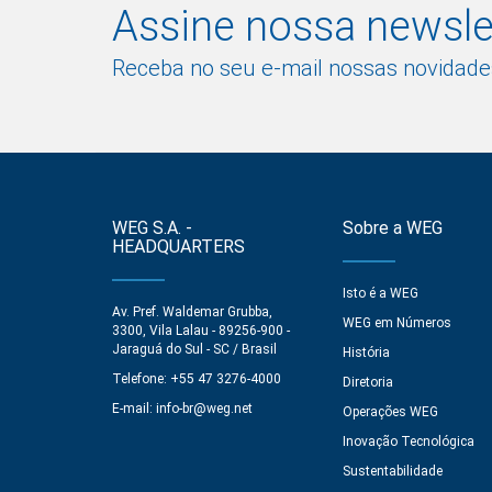
Assine nossa newsle
Receba no seu e-mail nossas novidade
WEG S.A. -
Sobre a WEG
HEADQUARTERS
Isto é a WEG
Av. Pref. Waldemar Grubba,
WEG em Números
3300, Vila Lalau - 89256-900 -
Jaraguá do Sul - SC / Brasil
História
Telefone: +55 47 3276-4000
Diretoria
E-mail:
info-br@weg.net
Operações WEG
Inovação Tecnológica
Sustentabilidade