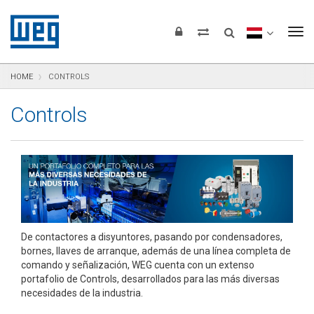
Saltar para el contenido
Saltar para navegación
Saltar para el pie de página
To
HOME
CONTROLS
Controls
De contactores a disyuntores, pasando por condensadores,
bornes, llaves de arranque, además de una línea completa de
comando y señalización, WEG cuenta con un extenso
portafolio de Controls, desarrollados para las más diversas
necesidades de la industria.