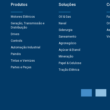
Produtos
Soluções
C
Motores Elétricos
Oil & Gas
Fa
Geração, Transmissão e
Naval
On
Distribuição
Siderurgia
As
Drives
Saneamento
Vi
Controls
Agronegócio
Automação Industrial
Açúcar & Etanol
Painéis
Mineração
Tintas e Vernizes
Papel & Celulose
Partes e Peças
Tração Elétrica