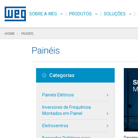
Pular para o conteúdo
Pular para navegação
Pular para o rodapé
SOBRE A WEG
PRODUTOS
SOLUÇÕES
HOME
PAINÉIS
Painéis
Categorias
Painéis Elétricos
Inversores de Frequência
Montados em Painel
Eletrocentros
Desenv