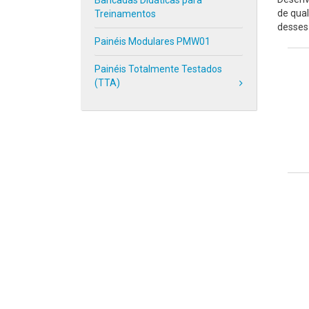
Bancadas Didáticas para
de qual
Treinamentos
desses
Painéis Modulares PMW01
Painéis Totalmente Testados
(TTA)