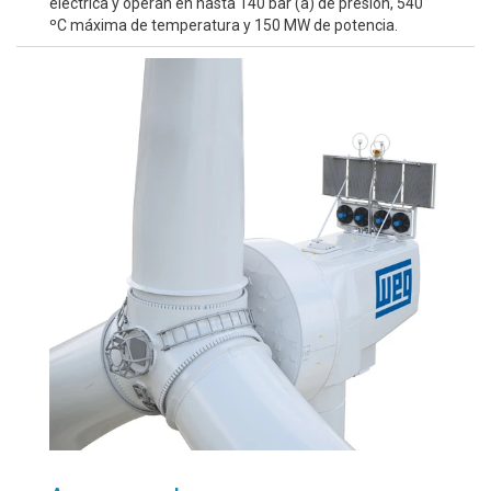
eléctrica y operan en hasta 140 bar (a) de presión, 540
ºC máxima de temperatura y 150 MW de potencia.