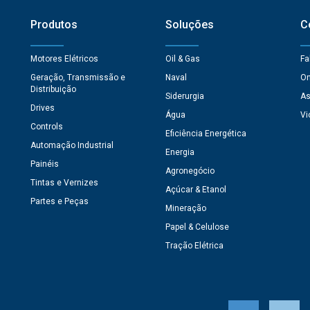
Produtos
Soluções
C
Motores Elétricos
Oil & Gas
Fa
Geração, Transmissão e
Naval
On
Distribuição
Siderurgia
As
Drives
Água
Vi
Controls
Eficiência Energética
Automação Industrial
Energia
Painéis
Agronegócio
Tintas e Vernizes
Açúcar & Etanol
Partes e Peças
Mineração
Papel & Celulose
Tração Elétrica