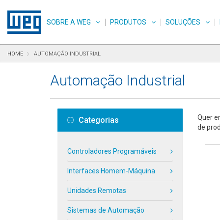
Pular para o conteúdo
Pular para navegação
Pular para o rodapé
SOBRE A WEG
PRODUTOS
SOLUÇÕES
HOME
AUTOMAÇÃO INDUSTRIAL
Automação Industrial
Quer en
Categorias
de pro
Controladores Programáveis
Interfaces Homem-Máquina
Unidades Remotas
Sistemas de Automação