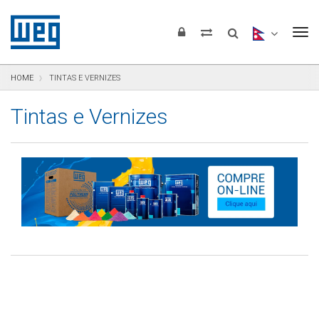
Pular para o conteúdo
Pular para navegação
Pular para o rodapé
To
HOME
TINTAS E VERNIZES
Tintas e Vernizes