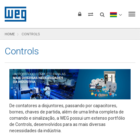
Pular para o conteúdo
Pular para navegação
Pular para o rodapé
To
HOME
CONTROLS
Controls
De contatores a disjuntores, passando por capacitores,
bornes, chaves de partida, além de uma linha completa de
comando e sinalização, a WEG possui um extenso portfólio
de Controls, desenvolvidos para as mais diversas
necessidades da indústria.