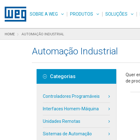
Pular para o conteúdo
Pular para navegação
Pular para o rodapé
SOBRE A WEG
PRODUTOS
SOLUÇÕES
HOME
AUTOMAÇÃO INDUSTRIAL
Automação Industrial
Quer en
Categorias
de pro
Controladores Programáveis
Interfaces Homem-Máquina
Unidades Remotas
Sistemas de Automação