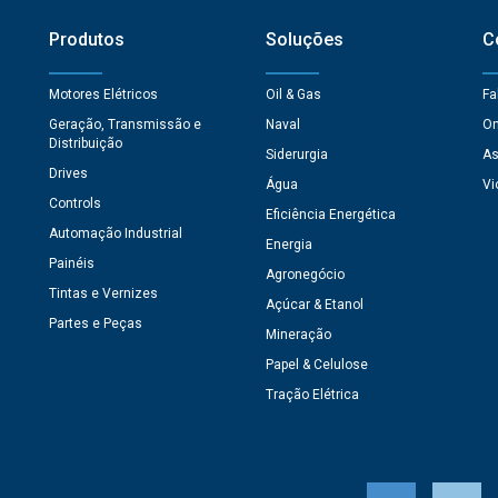
Produtos
Soluções
C
Motores Elétricos
Oil & Gas
Fa
Geração, Transmissão e
Naval
On
Distribuição
Siderurgia
As
Drives
Água
Vi
Controls
Eficiência Energética
Automação Industrial
Energia
Painéis
Agronegócio
Tintas e Vernizes
Açúcar & Etanol
Partes e Peças
Mineração
Papel & Celulose
Tração Elétrica