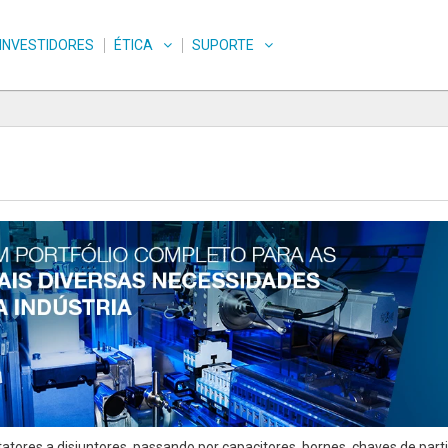
INVESTIDORES
ÉTICA
SUPORTE
atores a disjuntores, passando por capacitores, bornes, chaves de pa