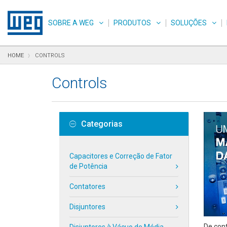
Pular para o conteúdo
Pular para navegação
Pular para o rodapé
SOBRE A WEG
PRODUTOS
SOLUÇÕES
HOME
CONTROLS
Controls
Categorias
Capacitores e Correção de Fator
de Potência
Contatores
Disjuntores
De cont