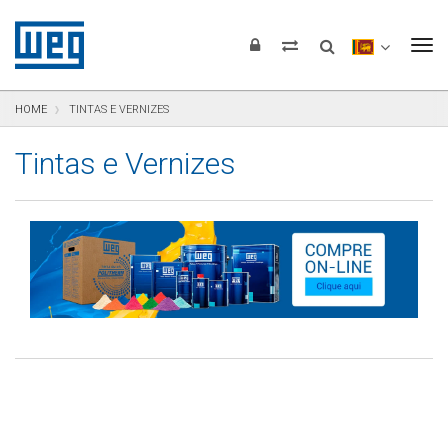
Pular para o conteúdo
Pular para navegação
Pular para o rodapé
To
HOME
TINTAS E VERNIZES
Tintas e Vernizes