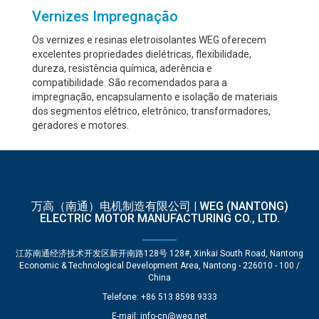
Vernizes Impregnação
Os vernizes e resinas eletroisolantes WEG oferecem
excelentes propriedades dielétricas, flexibilidade,
dureza, resistência química, aderência e
compatibilidade. São recomendados para a
impregnação, encapsulamento e isolação de materiais
dos segmentos elétrico, eletrônico, transformadores,
geradores e motores.
万高（南通）电机制造有限公司 | WEG (NANTONG)
ELECTRIC MOTOR MANUFACTURING CO., LTD.
江苏南通经济技术开发区新开南路128号 128#, Xinkai South Road, Nantong
Economic & Technological Development Area, Nantong - 226010 - 100 /
China
Telefone: +86 513 8598 9333
E-mail:
info-cn@weg.net