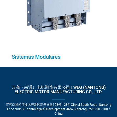
Sistemas Modulares
万高（南通）电机制造有限公司 | WEG (NANTONG)
ELECTRIC MOTOR MANUFACTURING CO., LTD.
江苏南通经济技术开发区新开南路128号 128#, Xinkai South Road, Nantong
Economic & Technological Development Area, Nantong - 226010 - 100 /
China