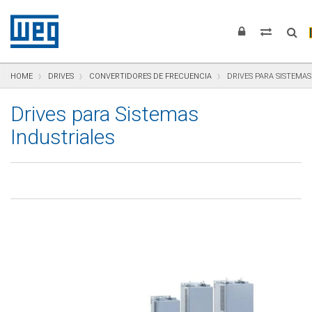
Saltar para el contenido
Saltar para navegación
Saltar para el pie de página
HOME
DRIVES
CONVERTIDORES DE FRECUENCIA
DRIVES PARA SISTEMAS
Drives para Sistemas
Industriales