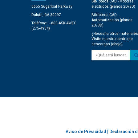
Biblioteca CAD - Motores
6655 Sugarloaf Parkway
eléctricos (planos 2D/3D)
Duluth, GA 30097
Biblioteca CAD -
Automatización (planos
Teléfono: 1-800-ASK-4WEG
2D/3D)
(275-4934)
¿Necesita otros materiales
Visite nuestro centro de
descargas (abajo).
¿Qué está buscando?
Aviso de Privacidad
|
Declaración d