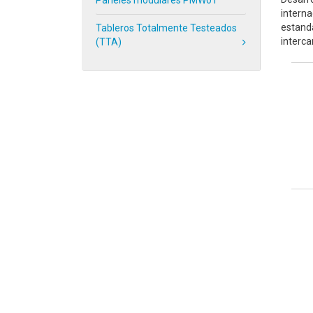
Paneles modulares PMW01
interna
estanda
Tableros Totalmente Testeados
interca
(TTA)