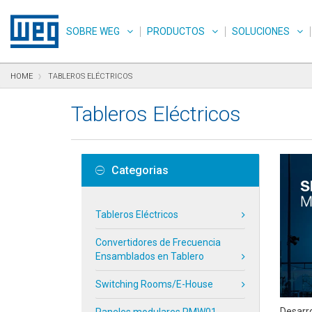
Saltar para el contenido
Saltar para navegación
Saltar para el pie de página
SOBRE WEG
PRODUCTOS
SOLUCIONES
HOME
TABLEROS ELÉCTRICOS
Tableros Eléctricos
Categorias
Tableros Eléctricos
Convertidores de Frecuencia
Ensamblados en Tablero
Switching Rooms/E-House
Desarro