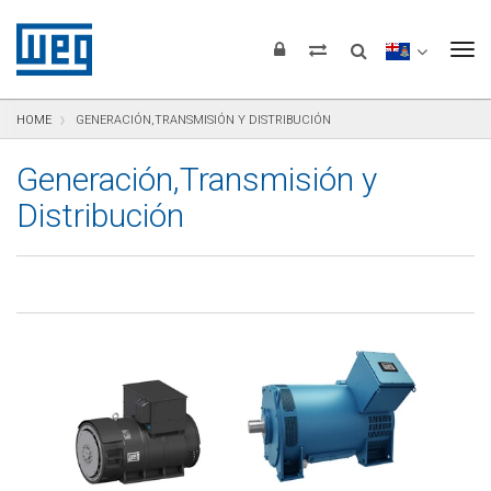
Saltar para el contenido
Saltar para navegación
Saltar para el pie de página
To
HOME
GENERACIÓN,TRANSMISIÓN Y DISTRIBUCIÓN
Generación,Transmisión y
Distribución