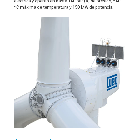
eléctrica y operan en hasta 140 bar (a) de presión, 540
ºC máxima de temperatura y 150 MW de potencia.