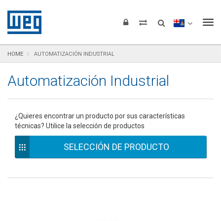
Saltar para el contenido
Saltar para navegación
Saltar para el pie de página
To
HOME
AUTOMATIZACIÓN INDUSTRIAL
Automatización Industrial
¿Quieres encontrar un producto por sus características
técnicas? Utilice la selección de productos
SELECCIÓN DE PRODUCTO