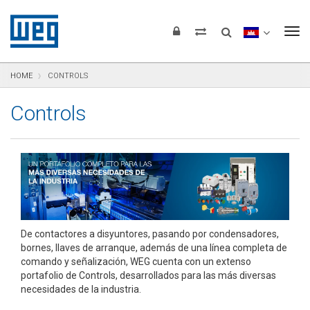
Saltar para el contenido
Saltar para navegación
Saltar para el pie de página
To
HOME
CONTROLS
Controls
De contactores a disyuntores, pasando por condensadores,
bornes, llaves de arranque, además de una línea completa de
comando y señalización, WEG cuenta con un extenso
portafolio de Controls, desarrollados para las más diversas
necesidades de la industria.