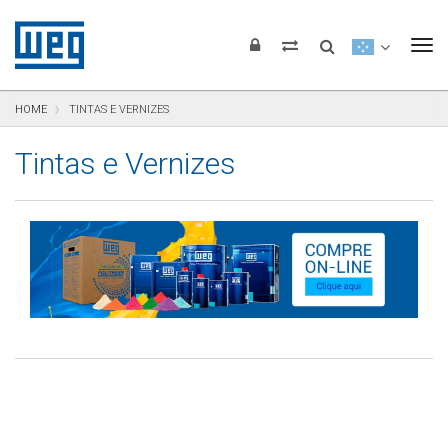
Pular para o conteúdo
Pular para navegação
Pular para o rodapé
To
HOME
TINTAS E VERNIZES
Tintas e Vernizes