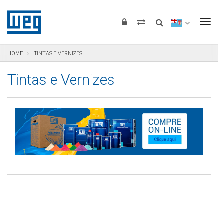
Pular para o conteúdo
Pular para navegação
Pular para o rodapé
To
HOME
TINTAS E VERNIZES
Tintas e Vernizes