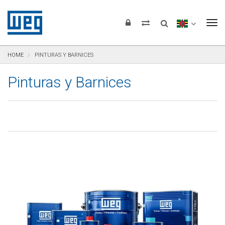
Saltar para el contenido
Saltar para navegación
Saltar para el pie de página
To
HOME
PINTURAS Y BARNICES
Pinturas y Barnices