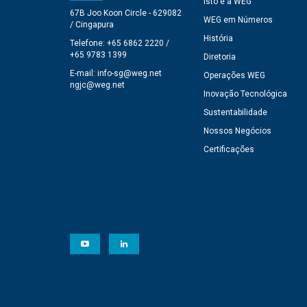
Isto é a WEG
67B Joo Koon Circle - 629082
WEG em Números
/ Cingapura
História
Telefone: +65 6862 2220 /
+65 9783 1399
Diretoria
E-mail:
info-sg@weg.net
Operações WEG
ngjc@weg.net
Inovação Tecnológica
Sustentabilidade
Nossos Negócios
Certificações