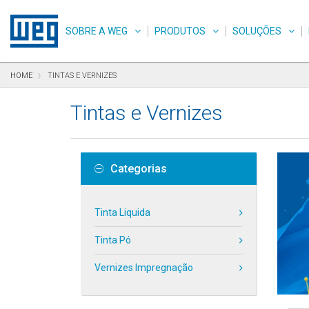
Pular para o conteúdo
Pular para navegação
Pular para o rodapé
SOBRE A WEG
PRODUTOS
SOLUÇÕES
HOME
TINTAS E VERNIZES
Tintas e Vernizes
Categorias
Tinta Liquida
Tinta Pó
Vernizes Impregnação