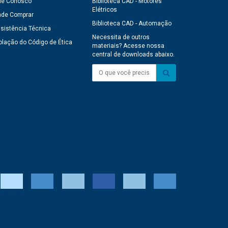
le Conosco
Biblioteca CAD - Motores
Elétricos
de Comprar
Biblioteca CAD - Automação
sistência Técnica
Necessita de outros
olação do Código de Ética
materiais? Acesse nossa
central de downloads abaixo.
O que você precisa?