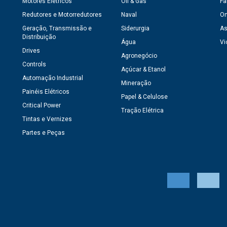
Motores Elétricos
Oil & Gas
Fa
Redutores e Motorredutores
Naval
On
Geração, Transmissão e
Siderurgia
As
Distribuição
Água
Vi
Drives
Agronegócio
Controls
Açúcar & Etanol
Automação Industrial
Mineração
Painéis Elétricos
Papel & Celulose
Critical Power
Tração Elétrica
Tintas e Vernizes
Partes e Peças