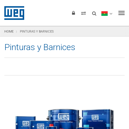
Saltar para el contenido
Saltar para navegación
Saltar para el pie de página
To
HOME
PINTURAS Y BARNICES
Pinturas y Barnices