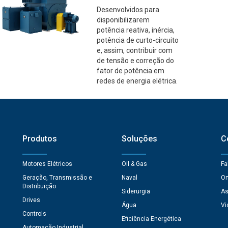
Desenvolvidos para
disponibilizarem
potência reativa, inércia,
potência de curto-circuito
e, assim, contribuir com
de tensão e correção do
fator de potência em
redes de energia elétrica.
Produtos
Soluções
C
Motores Elétricos
Oil & Gas
Fa
Geração, Transmissão e
Naval
On
Distribuição
Siderurgia
As
Drives
Água
Vi
Controls
Eficiência Energética
Automação Industrial