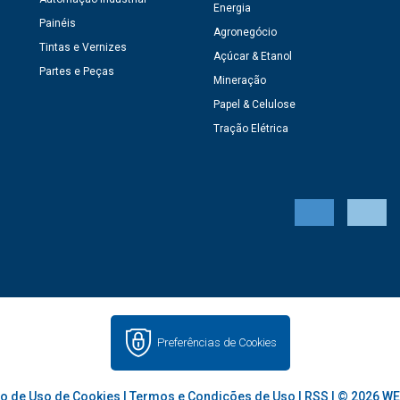
Energia
Painéis
Agronegócio
Tintas e Vernizes
Açúcar & Etanol
Partes e Peças
Mineração
Papel & Celulose
Tração Elétrica
Preferências de Cookies
o de Uso de Cookies
|
Termos e Condições de Uso
|
RSS
| © 2026 WE