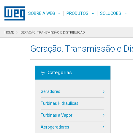
Pular para o conteúdo
Pular para navegação
Pular para o rodapé
SOBRE A WEG
PRODUTOS
SOLUÇÕES
HOME
GERAÇÃO, TRANSMISSÃO E DISTRIBUIÇÃO
Geração, Transmissão e Di
Categorias
Geradores
Turbinas Hidráulicas
Turbinas a Vapor
Aerogeradores