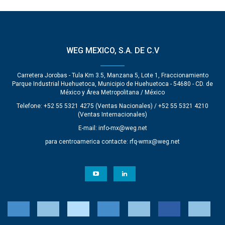
WEG MEXICO, S.A. DE C.V
Carretera Jorobas - Tula Km 3.5, Manzana 5, Lote 1, Fraccionamiento
Parque Industrial Huehuetoca, Municipio de Huehuetoca - 54680 - CD. de
México y Área Metropolitana / México
Telefone: +52 55 5321 4275 (Ventas Nacionales) / +52 55 5321 4210
(Ventas Internacionales)
E-mail:
info-mx@weg.net
para centroamerica contacte:
rfq-wmx@weg.net